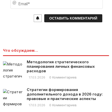
E
*
m
a
i
l
*
Что обсуждаем…
Методология стратегического
планирования личных финансовых
расходов
17.03.2026
0 Комментариев
Стратегии формирования
дополнительного дохода в 2026 году:
правовые и практические аспекты
17.03.2026
0 Комментариев