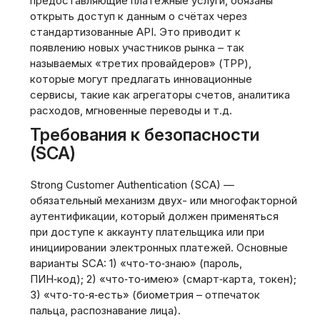
предоставляющие платёжные услуги, обязаны
открыть доступ к данным о счётах через
стандартизованные API. Это приводит к
появлению новых участников рынка – так
называемых «третих провайдеров» (TPP),
которые могут предлагать инновационные
сервисы, такие как агрегаторы счетов, аналитика
расходов, мгновенные переводы и т.д.
Требования к безопасности
(SCA)
Strong Customer Authentication (SCA) —
обязательный механизм двух- или многофакторной
аутентификации, который должен применяться
при доступе к аккаунту плательщика или при
инициировании электронных платежей. Основные
варианты SCA: 1) «что‑то‑знаю» (пароль,
ПИН‑код); 2) «что‑то‑имею» (смарт‑карта, токен);
3) «что‑то‑я‑есть» (биометрия – отпечаток
пальца, распознавание лица).