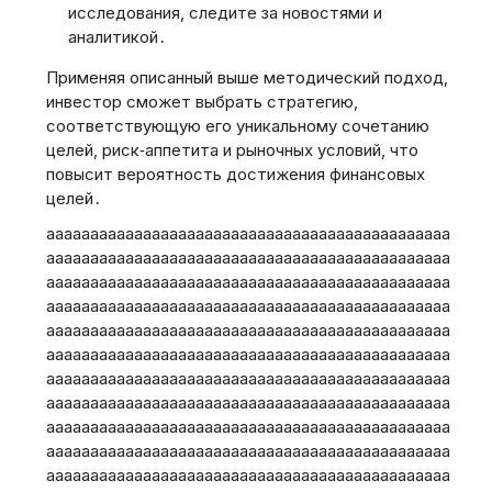
исследования, следите за новостями и
аналитикой․
Применяя описанный выше методический подход,
инвестор сможет выбрать стратегию,
соответствующую его уникальному сочетанию
целей, риск‑аппетита и рыночных условий, что
повысит вероятность достижения финансовых
целей․
aaaaaaaaaaaaaaaaaaaaaaaaaaaaaaaaaaaaaaaaaaaaaaaaaaaaaaaaaaaaaaaaaaaaaaaaaaaaaaaaaaaaaaaaaaaaaaaaaaaaaaaaaaaaaaaaaaaaaaaaaaaaaaaaaaaaaaaaaaaaaaaaaaaaaaaaaaaaaaaaaaaaaaaaaaaaaaaaaaaaaaaaaaaaaaaaaaaaaaaaaaaaaaaaaaaaaaaaaaaaaaaaaaaaaaaaaaaaaaaaaaaaaaaaaaaaaaaaaaaaaaaaaaaaaaaaaaaaaaaaaaaaaaaaaaaaaaaaaaaaaaaaaaaaaaaaaaaaaaaaaaaaaaaaaaaaaaaaaaaaaaaaaaaaaaaaaaaaaaaaaaaaaaaaaaaaaaaaaaaaaaaaaaaaaaaaaaaaaaaaaaaaaaaaaaaaaaaaaaaaaaaaaaaaaaaaaaaaaaaaaaaaaaaaaaaaaaaaaaaaaaaaaaaaaaaaaaaaaaaaaaaaaaaaaaaaaaaaaaaaaaaaaaaaaaaaaaaaaaaaaaaaaaaaaaaaaaaaaaaaaaaaaaaaaaaaaaaaaaaaaaaaaaaaaaaaaaaaaaaaaaaaaaaaaaaaaaaaaaaaaaaaaaaaaaaaaaaaaaaaaaaaaaaaaaaaaaaaaaaaaaaaaaaaaaaaaaaaaaaaaaaaaaaaaaaaaaaaaaaaaaaaaaaaaaaaaaaaaaaaaaaaaaaaaaaaaaaaaaaaaaaaaaaaaaaaaaaaaaaaaaaaaaaaaaaaaaaaaaaaaaaaaaaaaaaaaaaaaaaaaaaaaaaaaaaaaaaaaaaaaaaaaaaaaaaaaaaaaaaaaaaaaaaaaaaaaaaaaaaaaaaaaaaaaaaaaaaaaaaaaaaaaaaaaaaaaaaaaaaaaaaaaaaaaaaaaaaaaaaaaaaaaaaaaaaaaaaaaaaaaaaaaaaaaaaaaaaaaaaaaaaaaaaaaaaaaaaaaaaaaaaaaaaaaaaaaaaaaaaaaaaaaaaaaaaaaaaaaaaaaaaaaaaaaaaaaaaaaaaaaaaaaaaaaaaaaaaaaaaaaaaaaaaaaaaaaaaaaaaaaaaaaaaaaaaaaaaaaaaaaaaaaaaaaaaaaaaaaaaaaaaaaaaaaaaaaaaaaaaaaaaaaaaaaaaaaaaaaaaaaaaaaaaaaaaaaaaaaaaaaaaaaaaaaaaaaaaaaaaaaaaaaaaaaaaaaaaaaaaaaaaaaaaaaaaaaaaaaaaaaaaaaaaaaaaaaaaaaaaaaaaaaaaaaaaaaaaaaaaaaaaaaaaaaaaaaaaaaaaaaaaaaaaaaaaaaaaaaaaaaaaaaaaaaaaaaaaaaaaaaaaaaaaaaaaaaaaaaaaaaaaaaaaaaaaaaaaaaaaaaaaaaaaaaaaaaaaaaaaaaaaaaaaaaaaaaaaaaaaaaaaaaaaaaaaaaaaaaaaaaaaaaaaaaaaaaaaaaaaaaaaaaaaaaaaaaaaaaaaaaaaaaaaaaaaaaaaaaaaaaaaaaaaaaaaaaaaaaaaaaaaaaaaaaaaaaaaaaaaaaaaaaaaaaaaaaaaaaaaaaaaaaaaaaaaaaaaaaaaaaaaaaaaaaaaaaaaaaaaaaaaaaaaaaaaaaaaaaaaaaaaaaaaaaaaaaaaaaaaaaaaaaaaaaaaaaaaaaaaaaaaaaaaaaaaaaaaaaaaaaaaaaaaaaaaaaaaaaaaaaaaaaaaaaaaaaaaaaaaaaaaaaaaaaaaaaaaaaaaaaaaaaaaaaaaaaaaaaaaaaaaaaaaaaaaaaaaaaaaaaaaaaaaaaaaaaaaaaaaaaaaaaaaaaaaaaaaaaaaaaaaaaaaaaaaaaaaaaaaaaaaaaaaaaaaaaaaaaaaaaaaaaaaaaaaaaaaaaaaaaaaaaaaaaaaaaaaaaaaaaaaaaaaaaaaaaaaaaaaaaaaaaaaaaaaaaaaaaaaaaaaaaaaaaaaaaaaaaaaaaaaaaaaaaaaaaaaaaaaaaaaaaaaaaaaaaaaaaaaaaaaaaaaaaaaaaaaaaaaaaaaaaaaaaaaaaaaaaaaaaaaaaaaaaaaaaaaaaaaaaaaaaaaaaaaaaaaaaaaaaaaaaaaaaaaaaaaaaaaaaaaaaaaaaaaaaaaaaaaaaaaaaaaaaaaaaaaaaaaaaaaaaaaaaaaaaaaaaaaaaaaaaaaaaaaaaaaaaaaaaaaaaaaaaaaaaaaaaaaaaaaaaaaaaaaaaaaaaaaaaaaaaaaaaaaaaaaaaaaaaaaaaaaaaaaaaaaaaaaaaaaaaaaaaaaaaaaaaaaaaaaaaaaaaaaaaaaaaaaaaaaaaaaaaaaaaaaaaaaaaaaaaaaaaaaaaaaaaaaaaaaaaaaaaaaaaaaaaaaaaaaaaaaaaaaaaaaaaaaaaaaaaaaaaaaaaaaaaaaaaaaaaaaaaaaaaaaaaaaaaaaaaaaaaaaaaaaaaaaaaaaaaaaaaaaaaaaaaaaaaaaaaaaaaaaaaaaaaaaaaaaaaaaaaaaaaaaaaaaaaaaaaaaaaaaaaaaaaaaaaaaaaaaaaaaaaaaaaaaaaaaaaaaaaaaaaaaaaaaaaaaaaaaaaaaaaaaaaaaaaaaaaaaaaaaaaaaaaaaaaaaaaaaaaaaaaaaaaaaaaaaaaaaaaaaaaaaaaaaaaaaaaaaaaaaaaaaaaaaaaaaaaaaaaaaaaaaaaaaaaaaaaaaaaaaaaaaaaaaaaaaaaaaaaaaaaaaaaaaaaaaaaaaaaaaaaaaaaaaaaaaaaaaaaaaaaaaaaaaaaaaaaaaaaaaaaaaaaaaaaaaaaaaaaaaaaaaaaaaaaaaaaaaaaaaaaaaaaaaaaaaaaaaaaaaaaaaaaaaaaaaaaaaaaaaaaaaaaaaaaaaaaaaaaaaaaaaaaaaaaaaaaaaaaaaaaaaaaaaaaaaaaaaaaaaaaaaaaaaaaaaaaaaaaaaaaaaaaaaaaaaaaaaaaaaaaaaaaaaaaaaaaaaaaaaaaaaaaaaaaaaaaaaaaaaaaaaaaaaaaaaaaaaaaaaaaaaaaaaaaaaaaaaaaaaaaaaaaaaaaaaaaaaaaaaaaaaaaaaaaaaaaaaaaaaaaaaaaaaaaaaaaaaaaaaaaaaaaaaaaaaaaaaaaaaaaaaaaaaaaaaaaaaaaaaaaaaaaaaaaaaaaaaaaaaaaaaaaaaaaaaaaaaaaaaaaaaaaaaaaaaaaaaaaaaaaaaaaaaaaaaaaaaaaaaaaaaaaaaaaaaaaaaaaaaaaaaaaaaaaaaaaaaaaaaaaaaaaaaaaaaaaaaaaaaaaaaaaaaaaaaaaaaaaaaaaaaaaaaaaaaaaaaaaaaaaaaaaaaaaaaaaaaaaaaaaaaaaaaaaaaaaaaaaaaaaaaaaaaaaaaaaaaaaaaaaaaaaaaaaaaaaaaaaaaaaaaaaaaaaaaaaaaaaaaaaaaaaaaaaaaaaaaaaaaaaaaaaaaaaaaaaaaaaaaaaaaaaaaaaaaaaaaaaaaaaaaaaaaaaaaaaaaaaaaaaaaaaaaaaaaaaaaaaaaaaaaaaaaaaaaaaaaaaaaaaaaaaaaaaaaaaaaaaaaaaaaaaaaaaaaaaaaaaaaaaaaaaaaaaaaaaaaaaaaaaaaaaaaaaaaaaaaaaaaaaaaaaaaaaaaaaaaaaaaaaaaaaaaaaaaaaaaaaaaaaaaaaaaaaaaaaaaaaaaaaaaaaaaaaaaaaaaaaaaaaaaaaaaaaaaaaaaaaaaaaaaaaaaaaaaaaaaaaaaaaaaaaaaaaaaaaaaaaaaaaaaaaaaaaaaaaaaaaaaaaaaaaaaaaaaaaaaaaaaaaaaaaaaaaaaaaaaaaaaaaaaaaaaaaaaaaaaaaaaaaaaaaaaaaaaaaaaaaaaaaaaaaaaaaaaaaaaaaaaaaaaaaaaaaaaaaaaaaaaaaaaaaaaaaaaaaaaaaaaaaaaaaaaaaaaaaaaaaaaaaaaaaaaaaaaaaaaaaaaaaaaaaaaaaaaaaaaaaaaaaaaaaaaaaaaaaaaaaaaaaaaaaaaaaaaaaaaaaaaaaaaaaaaaaaaaaaaaaaaaaaaaaaaaaaaaaaaaaaaaaaaaaaaaaaaaaaaaaaaaaaaaaaaaaaaaaaaaaaaaaaaaaaaaaaaaaaaaaaaaaaaaaaaaaaaaaaaaaaaaaaaaaaaaaaaaaaaaaaaaaaaaaaaaaaaaaaaaaaaaaaaaaaaaaaaaaaaaaaaaaaaaaaaaaaaaaaaaaaaaaaaaaaaaaaaaaaaaaaaaaaaaaaaaaaaaaaaaaaaaaaaaaaaaaaaaaaaaaaaaaaaaaaaaaaaaaaaaaaaaaaaaaaaaaaaaaaaaaaaaaaaaaaaaaaaaaaaaaaaaaaaaaaaaaaaaaaaaaaaaaaaaaaaaaaaaaaaaaaaaaaaaaaaaaaaaaaaaaaaaaaaaaaaaaaaaaaaaaaaaaaaaaaaaaaaaaaaaaaaaaaaaaaaaaaaaaaaaaaaaaaaaaaaaaaaaaaaaaaaaaaaaaaaaaaaaaaaaaaaaaaaaaaaaaaaaaaaaaaaaaaaaaaaaaaaaaaaaaaaaaaaaaaaaaaaaaaaaaaaaaaaaaaaaaaaaaaaaaaaaaaaaaaaaaaaaaaaaaaaaaaaaaaaaaaaaaaaaaaaaaaaaaaaaaaaaaaaaaaaaaaaaaaaaaaaaaaaaaaaaaaaaaaaaaaaaaaaaaaaaaaaaaaaaaaaaaaaaaaaaaaaaaaaaaaaaaaaaaaaaaaaaaaaaaaaaaaaaaaaaaaaaaaaaaaaaaaaaaaaaaaaaaaaaaaaaaaaaaaaaaaaaaaaaaaaaaaaaaaaaaaaaaaaaaaaaaaaaaaaaaaaaaaaaaaaaaaaaaaaaaaaaaaaaaaaaaaaaaaaaaaaaaaaaaaaaaaaaaaaaaaaaaaaaaaaaaaaaaaaaaaaaaaaaaaaaaaaaaaaaaaaaaaaaaaaaaaaaaaaaaaaaaaaaaaaaaaaaaaaaaaaaaaaaaaaaaaaaaaaaaaaaaaaaaaaaaaaaaaaaaaaaaaaaaaaaaaaaaaaaaaaaaaaaaaaaaaaaaaaaaaaaaaaaaaaaaaaaaaaaaaaaaaaaaaaaaaaaaaaaaaaaaaaaaaaaaaaaaaaaaaaaaaaaaaaaaaaaaaaaaaaaaaaaaaaaaaaaaaaaaaaaaaaaaaaaaaaaaaaaaaaaaaaaaaaaaaaaaaaaaaaaaaaaaaaaaaaaaaaaaaaaaaaaaaaaaaaaaaaaaaaaaaaaaaaaaaaaaaaaaaaaaaaaaaaaaaaaaaaaaaaaaaaaaaaaaaaaaaaaaaaaaaaaaaaaaaaaaaaaaaaaaaaaaaaaaaaaaaaaaaaaaaaaaaaaaaaaaaaaaaaaaaaaaaaaaaaaaaaaaaaaaaaaaaaaaaaaaaaaaaaaaaaaaaaaaaaaaaaaaaaaaaaaaaaaaaaaaaaaaaaaaaaaaaaaaaaaaaaaaaaaaaaaaaaaaaaaaaaaaaaaaaaaaaaaaaaaaaaaaaaaaaaaaaaaaaaaaaaaaaaaaaaaaaaaaaaaaaaaaaaaaaaaaaaaaaaaaaaaaaaaaaaaaaaaaaaaaaaaaaaaaaaaaaaaaaaaaaaaaaaaaaaaaaaaaaaaaaaaaaaaaaaaaaaaaaaaaaaaaaaaaaaaaaaaaaaaaaaaaaaaaaaaaaaaaaaaaaaaaaaaaaaaaaaaaaaaaaaaaaaaaaaaaaaaaaaaaaaaaaaaaaaaaaaaaaaaaaaaaaaaaaaaaaaaaaaaaaaaaaaaaaaaaaaaaaaaaaaaaaaaaaaaaaaaaaaaaaaaaaaaaaaaaaaaaaaaaaaaaaaaaaaaaaaaaaaaaaaaaaaaaaaaaaaaaaaaaaaaaaaaaaaaaaaaaaaaaaaaaaaaaaaaaaaaaaaaaaaaaaaaaaaaaaaaaaaaaaaaaaaaaaaaaaaaaaaaaaaaaaaaaaaaaaaaaaaaaaaaaaaaaaaaaaaaaaaaaaaaaaaaaaaaaaaaaaaaaaaaaaaaaaaaaaaaaaaaaaaaaaaaaaaaaaaaaaaaaaaaaaaaaaaaaaaaaaaaaaaaaaaaaaaaaaaaaaaaaaaaaaaaaaaaaaaaaaaaaaaaaaaaaaaaaaaaaaaaaaaaaaaaaaaaaaaaaaaaaaaaaaaaaaaaaaaaaaaaaaaaaaaaaaaaaaaaaaaaaaaaaaaaaaaaaaaaaaaaaaaaaaaaaaaaaaaaaaaaaaaaaaaaaaaaaaaaaaaaaaaaaaaaaaaaaaaaaaaaaaaaaaaaaaaaaaaaaaaaaaaaaaaaaaaaaaaaaaaaaaaaaaaaaaaaaaaaaaaaaaaaaaaaaaaaaaaaaaaaaaaaaaaaaaaaaaaaaaaaaaaaaaaaaaaaaaaaaaaaaaaaaaaaaaaaaaaaaaaaaaaaaaaaaaaaaaaaaaaaaaaaaaaaaaaaaaaaaaaaaaaaaaaaaaaaaaaaaaaaaaaaaaaaaaaaaaaaaaaaaaaaaaaaaaaaaaaaaaaaaaaaaaaaaaaaaaaaaaaaaaaaaaaaaaaaaaaaaaaaaaaaaaaaaaaaaaaaaaaaaaaaaaaaaaaaaaaaaaaaaaaaaaaaaaaaaaaaaaaaaaaaaaaaaaaaaaaaaaaaaaaaaaaaaaaaaaaaaaaaaaaaaaaaaaaaaaaaaaaaaaaaaaaaaaaaaaaaaaaaaaaaaaaaaaaaaaaaaaaaaaaaaaaaaaaaaaaaaaaaaaaaaaaaaaaaaaaaaaaaaaaaaaaaaaaaaaaaaaaaaaaaaaaaaaaaaaaaaaaaaaaaaaaaaaaaaaaaaaaaaaaaaaaaaaaaaaaaaaaaaaaaaaaaaaaaaaaaaaaaaaaaaaaaaaaaaaaaaaaaaaaaaaaaaaaaaaaaaaaaaaaaaaaaaaaaaaaaaaaaaaaaaaaaaaaaaaaaaaaaaaaaaaaaaaaaaaaaaaaaaaaaaaaaaaaaaaaaaaaaaaaaaaaaaaaaaaaaaaaaaaaaaaaaaaaaaaaaaaaaaaaaaaaaaaaaaaaaaaaaaaaaaaaaaaaaaaaaaaaaaaaaaaaaaaaaaaaaaaaaaaaaaaaaaaaaaaaaaaaaaaaaaaaaaaaaaaaaaaaaaaaaaaaaaaaaaaaaaaaaaaaaaaaaaaaaaaaaaaaaaaaaaaaaaaaaaaaaaaaaaaaaaaaaaaaaaaaaaaaaaaaaaaaaaaaaaaaaaaaaaaaaaaaaaaaaaaaaaaaaaaaaaaaaaaaaaaaaaaaaaaaaaaaaaaaaaaaaaaaaaaaaaaaaaaaaaaaaaaaaaaaaaaaaaaaaaaaaaaaaaaaaaaaaaaaaaaaaaaaaaaaaaaaaaaaaaaaaaaaaaaaaaaaaaaaaaaaaaaaaaaaaaaaaaaaaaaaaaaaaaaaaaaaaaaaaaaaaaaaaaaaaaaaaaaaaaaaaaaaaaaaaaaaaaaaaaaaaaaaaaaaaaaaaaaaaaaaaaaaaaaaaaaaaaaaaaaaaaaaaaaaaaaaaaaaaaaaaaaaaaaaaaaaaaaaaaaaaaaaaaaaaaaaaaaaaaaaaaaaaaaaaaaaaaaaaaaaaaaaaaaaaaaaaaaaaaaaaaaaaaaaaaaaaaaaaaaaaaaaaaaaaaaaaaaaaaaaaaaaaaaaaaaaaaaaaaaaaaaaaaaaaaaaaaaaaaaaaaaaaaaaaaaaaaaaaaaaaaaaaaaaaaaaaaaaaaaaaaaaaaaaaaaaaaaaaaaaaaaaaaaaaaaaaaaaaaaaaaaaaaaaaaaaaaaaaaaaaaaaaaaaaaaaaaaaaaaaaaaaaaaaaaaaaaaaaaaaaaaaaaaaaaaaaaaaaaaaaaaaaaaaaaaaaaaaaaaaaaaaaaaaaaaaaaaaaaaaaaaaaaaaaaaaaaaaaaaaaaaaaaaaaaaaaaaaaaaaaaaaaaaaaaaaaaaaaaaaaaaaaaaaaaaaaaaaaaaaaaaaaaaaaaaaaaaaaaaaaaaaaaaaaaaaaaaaaaaaaaaaaaaaaaaaaaaaaaaaaaaaaaaaaaaaaaaaaaaaaaaaaaaaaaaaaaaaaaaaaaaaaaaaaaaaaaaaaaaaaaaaaaaaaaaaaaaaaaaaaaaaaaaaaaaaaaaaaaaaaaaaaaaaaaaaaaaaaaaaaaaaaaaaaaaaaaaaaaaaaaaaaaaaaaaaaaaaaaaaaaaaaaaaaaaaaaaaaaaaaaaaaaaaaaaaaaaaaaaaaaaaaaaaaaaaaaaaaaaaaaaaaaaaaaaaaaaaaaaaaaaaaaaaaaaaaaaaaaaaaaaaaaaaaaaaaaaaaaaaaaaaaaaaaaaaaaaaaaaaaaaaaaaaaaaaaaaaaaaaaaaaaaaaaaaaaaaaaaaaaaaaaaaaaaaaaaaaaaaaaaaaaaaaaaaaaaaaaaaaaaaaaaaaaaaaaaaaaaaaaaaaaaaaaaaaaaaaaaaaaaaaaaaaaaaaaaaaaaaaaaaaaaaaaaaaaaaaaaaaaaaaaaaaaaaaaaaaaaaaaaaaaaaaaaaaaaaaaaaaaaaaaaaaaaaaaaaaaaaaaaaaaaaaaaaaaaaaaaaaaaaaaaaaaaaaaaaaaaaaaaaaaaaaaaaaaaaaaaaaaaaaaaaaaaaaaaaaaaaaaaaaaaaaaaaaaaaaaaaaaaaaaaaaaaaaaaaaaaaaaaaaaaaaaaaaaaaaaaaaaaaaaaaaaaaaaaaaaaaaaaaaaaaaaaaaaaaaaaaaaaaaaaaaaaaaaaaaaaaaaaaaaaaaaaaaaaaaaaaaaaaaaaaaaaaaaaaaaaaaaaaaaaaaaaaaaaaaaaaaaaaaaaaaaaaaaaaaaaaaaaaaaaaaaaaaaaaaaaaaaaaaaaaaaaaaaaaaaaaaaaaaaaaaaaaaaaaaaaaaaaaaaaaaaaaaaaaaaaaaaaaaaaaaaaaaaaaaaaaaaaaaaaaaaaaaaaaaaaaaaaaaaaaaaaaaaaaaaaaaaaaaaaaaaaaaaaaaaaaaaaaaaaaaaaaaaaaaaaaaaaaaaaaaaaaaaaaaaaaaaaaaaaaaaaaaaaaaaaaaaaaaaaaaaaaaaaaaaaaaaaaaaaaaaaaaaaaaaaaaaaaaaaaaaaaaaaaaaaaaaaaaaaaaaaaaaaaaaaaaaaaaaaaaaaaaaaaaaaaaaaaaaaaaaaaaaaaaaaaaaaaaaaaaaaaaaaaaaaaaaaaaaaaaaaaaaaaaaaaaaaaaaaaaaaaaaaaaaaaaaaaaaaaaaaaaaaaaaaaaaaaaaaaaaaaaaaaaaaaaaaaaaaaaaaaaaaaaaaaaaaaaaaaaaaaaaaaaaaaaaaaaaaaaaaaaaaaaaaaaaaaaaaaaaaaaaaaaaaaaaaaaaaaaaaaaaaaaaaaaaaaaaaaaaaaaaaaaaaaaaaaaaaaaaaaaaaaaaaaaaaaaaaaaaaaaaaaaaaaaaaaaaaaaaaaaaaaaaaaaaaaaaaaaaaaaaaaaaaaaaaaaaaaaaaaaaaaaaaaaaaaaaaaaaaaaaaaaaaaaaaaaaaaaaaaaaaaaaaaaaaaaaaaaaaaaaaaaaaaaaaaaaaaaaaaaaaaaaaaaaaaaaaaaaaaaaaaaaaaaaaaaaaaaaaaaaaaaaaaaaaaaaaaaaaaaaaaaaaaaaaaaaaaaaaaaaaaaaaaaaaaaaaaaaaaaaaaaaaaaaaaaaaaaaaaaaaaaaaaaaaaaaaaaaaaaaaaaaaaaaaaaaaaaaaaaaaaaaaaaaaaaaaaaaaaaaaaaaaaaaaaaaaaaaaaaaaaaaaaaaaaaaaaaaaaaaaaaaaaaaaaaaaaaaaaaaaaaaaaaaaaaaaaaaaaaaaaaaaaaaaaaaaaaaaaaaaaaaaaaaaaaaaaaaaaaaaaaaaaaaaaaaaaaaaaaaaaaaaaaaaaaaaaaaaaaaaaaaaaaaaaaaaaaaaaaaaaaaaaaaaaaaaaaaaaaaaaaaaaaaaaaaaaaaaaaaaaaaaaaaaaaaaaaaaaaaaaaaaaaaaaaaaaaaaaaaaaaaaaaaaaaaaaaaaaaaaaaaaaaaaaaaaaaaaaaaaaaaaaaaaaaaaaaaaaaaaaaaaaaaaaaaaaaaaaaaaaaa